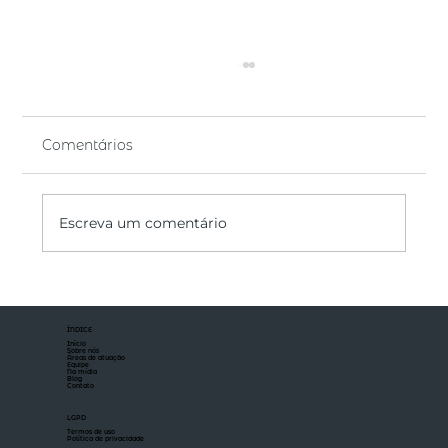
Comentários
Escreva um comentário
STJ decide que consulta
administrativa não suspende o prazo
ÍNDICE
prescricional para restituição ou
Início
Sobre nós
compensação tributária
Áreas de atuação
Equipe
Na mídia
Blog
Contato
LGPD
Termos de uso
Política de privacidade