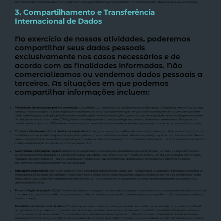
enviamos e aprimorar nossa comunicação com você, garantindo que nossos boletins e convites sejam relevantes aos seus interesses.
3. Compartilhamento e Transferência
Internacional de Dados
No exercício de nossas atividades, poderemos
compartilhar seus dados pessoais
exclusivamente nos casos necessários e de
acordo com as finalidades informadas. Não
comercializamos ou vendemos dados pessoais a
terceiros. As situações em que podemos
compartilhar informações incluem:
Prestadores de serviços e parceiros comerciais:
O escritório utiliza serviços de terceiros que nos dão apoio operacional e tecnológico para
conduzir nossos negócios. Isso engloba fornecedores de tecnologia da informação, serviços de hospedagem em nuvem, serviços de e-
mail marketing (por exemplo, plataforma de newsletter), ferramentas de analytics (como Google Analytics), ferramentas de gerenciamento
de relacionamento com clientes (CRM), plataformas de pagamento, serviços de gerenciamento de eventos, entre outros. Tais parceiros
também estão sujeitos à LGPD e devem tratar os dados para os fins estritamente necessários à prestação dos serviços contratados por nós.
Correspondentes e escritórios de advocacia parceiros:
Em alguns casos, para melhor atender você, poderemos trabalhar em conjunto com
escritórios correspondentes (por exemplo, advogados correspondentes em outras cidades ou países) ou parceiros internacionais. Nesses
casos, compartilharemos os dados pessoais pertinentes ao caso com esses escritórios parceiros, sempre no limite do necessário e visando
a adequada prestação dos serviços jurídicos requeridos.
Autoridades e obrigações legais:
Poderemos divulgar dados pessoais para autoridades governamentais, judiciais ou regulatórias caso
sejamos legalmente obrigados ou mediante requisição oficial. Isso inclui o cumprimento de ordens judiciais, cooperação com órgãos
reguladores, autoridades policiais ou outras autoridades públicas competentes. Nesses casos, forneceremos somente os dados
estritamente necessários e nos termos da legislação.
Transações corporativas:
Se o nosso negócio vier a passar por alguma fusão, aquisição, incorporação ou outra reorganização societária, os
dados pessoais poderão ser compartilhados com as entidades envolvidas nessas negociações, mediante acordos de confidencialidade
adequados. Caso a transferência de titularidade do escritório se concretize, os sucessores poderão continuar tratando seus dados nos
termos desta Política.
Por solicitação do próprio titular:
Também poderemos compartilhar seus dados pessoais com terceiros expressamente indicados por você
– por exemplo, se você nos solicitar que enviemos determinada documentação ou informação a outro profissional ou empresa, mediante
sua autorização.
Transferência internacional de dados:
Os dados pessoais coletados poderão, em certas circunstâncias, ser transferidos para fora do Brasil.
Isso pode ocorrer, por exemplo, quando utilizamos serviços de armazenamento em nuvem ou plataformas de tecnologia situadas em
outros países, ou ao envolver escritórios de advocacia parceiros no exterior para auxiliá-lo em um caso internacional. Ferramentas que
empregamos como Google Analytics, serviços de envio de e-mail (p.ex. Mailchimp) ou outros provedores podem armazenar ou processar