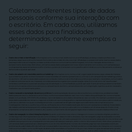
Coletamos diferentes tipos de dados
pessoais conforme sua interação com
o escritório. Em cada caso, utilizamos
esses dados para finalidades
determinadas, conforme exemplos a
seguir:
Dados de contato e identificação:
Informações como nome, e-mail, telefone (inclusive WhatsApp), endereço e dados profissionais
(empresa, cargo) que você nos fornece em formulários de contato do site, via e-mail, WhatsApp ou presencialmente. Usamos esses dados
para responder suas solicitações, contatar você de volta e nos comunicarmos de forma geral, incluindo marcação de reuniões ou
esclarecimento de dúvidas. Além disso, utilizamos esses dados para gerenciar nosso relacionamento com você (ou com a empresa que
você representa), especialmente se você for cliente ou potencial cliente, bem como para fins administrativos como faturamento e cobrança
de honorários quando aplicável.
Dados de cadastro em newsletter, eventos e marketing:
Informações como nome, e-mail, organização/empresa, cargo e áreas de interesse
que coletamos quando você se inscreve em nossa newsletter, em eventos (presenciais ou online) ou em campanhas de marketing jurídico
do escritório. Utilizamos esses dados para enviar conteúdo institucional e informativos jurídicos (por exemplo, newsletters, comunicados
e materiais sobre temas do seu interesse), convidar para eventos e gerenciar sua participação neles (incluindo envio de “save the date”,
lembretes e certificados) e para realizar pesquisas de satisfação ou colher feedback, quando aplicável. Eventualmente, poderemos também
enviar comunicações sobre novos serviços ou campanhas do escritório, sempre de acordo com a legislação vigente e, quando necessário,
mediante o seu consentimento prévio.
Dados necessários à prestação de serviços jurídicos:
Durante a prestação de serviços de consultoria ou contencioso, poderemos tratar
dados pessoais seus ou de terceiros envolvidos, conforme a necessidade do caso. Isso inclui dados de qualificação (ex.: nome completo,
estado civil, profissão, CPF/CNPJ, RG, endereço, nacionalidade) e outros dados relevantes ao caso concreto. Por exemplo, poderemos usar
esses dados para elaborar, revisar ou negociar contratos em que você seja parte ou representante; para conduzir processos administrativos,
judiciais ou arbitrais nos quais você esteja envolvido; ou para realizar diligências legais e procedimentos de compliance (como
investigações internas ou auditorias jurídicas, verificações de conformidade e avaliação de riscos em operações societárias). Esses dados
são tratados estritamente para permitir a adequada prestação dos serviços advocatícios contratados, em diversas áreas do Direito (cível,
empresarial, compliance, administrativo, etc.), e para o cumprimento de obrigações legais relacionadas à nossa atividade profissional.
Dados de navegação no site e interações digitais:
Quando você visita nosso site ou interage com nossos conteúdos digitais, podemos
coletar algumas informações técnicas, tais como endereço IP, datas e horários de acesso, tipo de navegador, páginas acessadas e cookies
armazenados em seu dispositivo. Esses dados de navegação são utilizados para permitir o funcionamento adequado do site, lembrar suas
preferências e proporcionar uma experiência mais personalizada (por exemplo, exibir o site no idioma escolhido). Além disso, podemos
utilizar esses dados para analisar o desempenho e uso do site, identificando número de visitantes, páginas mais acessadas e eventuais
problemas de usabilidade, a fim de melhorar nossas plataformas e serviços. Também podemos coletar dados de interações com nossos e-
mails e comunicados, como confirmação de abertura de newsletters e cliques em links, por meio de tecnologias de rastreamento (pixels)
embutidas nessas mensagens. Esses dados nos ajudam a mensurar o engajamento do público, avaliar a efetividade dos conteúdos que