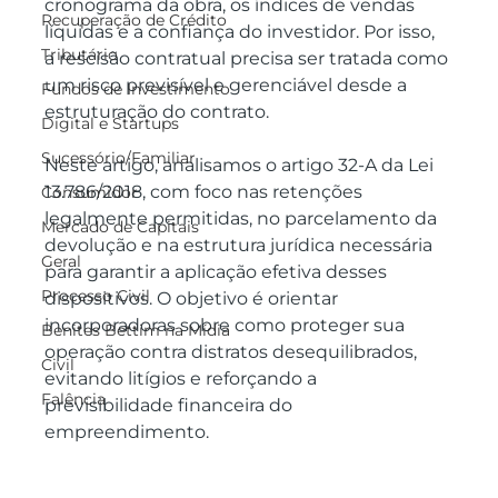
cronograma da obra, os índices de vendas 
Recuperação de Crédito
líquidas e a confiança do investidor. Por isso, 
Tributário
a rescisão contratual precisa ser tratada como 
um risco previsível e gerenciável desde a 
Fundos de Investimento
estruturação do contrato.
Digital e Startups
Sucessório/Familiar
Neste artigo, analisamos o artigo 32-A da Lei 
13.786/2018, com foco nas retenções 
Consumidor
legalmente permitidas, no parcelamento da 
Mercado de Capitais
devolução e na estrutura jurídica necessária 
Geral
para garantir a aplicação efetiva desses 
Processo Civil
dispositivos. O objetivo é orientar 
incorporadoras sobre como proteger sua 
Benites Bettim na Mídia
operação contra distratos desequilibrados, 
Civil
evitando litígios e reforçando a 
Falência
previsibilidade financeira do 
empreendimento.