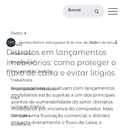
Todos
Benites Bettim Advogados
16 de mai. de 2025
4 min de leitura
Todos
Distratos em lançamentos
Imobiliário
imobiliários: como proteger o
Empresarial
fluxo de caixa e evitar litígios
Recuperação Judicial
Trabalhista
Incorporadoras que atuam com lançamentos 
Propriedade Intelectual
imobiliários estão sujeitas a um dos principais 
M&A
pontos de vulnerabilidade do setor: distratos 
Licitação Pública
imobiliários por iniciativa do comprador. Mais 
Contratos
do que uma frustração comercial, o distrato 
impacta diretamente o fluxo de caixa, o 
Societário