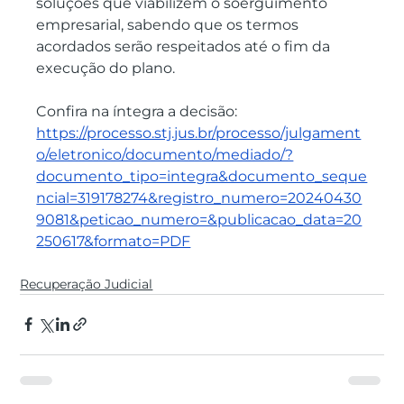
soluções que viabilizem o soerguimento 
empresarial, sabendo que os termos 
acordados serão respeitados até o fim da 
execução do plano.
Confira na íntegra a decisão: 
https://processo.stj.jus.br/processo/julgament
o/eletronico/documento/mediado/?
documento_tipo=integra&documento_seque
ncial=319178274&registro_numero=20240430
9081&peticao_numero=&publicacao_data=20
250617&formato=PDF
Recuperação Judicial