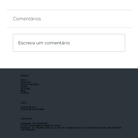
Comentários
Escreva um comentário
Prazo para pagamento de créditos
trabalhistas na recuperação judicial
ÍNDICE
conta da concessão, decide STJ
Início
Sobre nós
Áreas de atuação
Equipe
Na mídia
Blog
Contato
LGPD
Termos de uso
Política de privacidade
CONTATOS
Whatsapp: +55 11 3149-9129
E-mail: contato@benitesbettim.com.br
Endereço: Av. Paulista, 1636, Cj. 4, Pav. 15, Cerqueira César Cd. Paulista Corporate São Paulo-SP,
CEP 01310-200