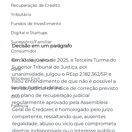
Recuperação de Crédito
Tributário
Fundos de Investimento
Digital e Startups
Sucessório/Familiar
Decisão em um parágrafo
Consumidor
Em 10 de junho de 2025, a Terceira Turma do 
Mercado de Capitais
Superior Tribunal de Justiça, por 
Geral
unanimidade, julgou o REsp 2.182.362/SP e 
Processo Civil
fixou entendimento de que não é possível a 
Benites Bettim na Mídia
revisão judicial de índice de correção previsto 
em plano de recuperação judicial 
Civil
regularmente aprovado pela Assembleia 
Falência
Geral de Credores e homologado pelo juízo 
competente, ressaltando que, ausentes 
ilegalidade, abuso ou vício que comprometa 
direitos indisponíveis ou o interesse público, 