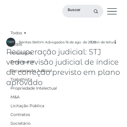
Todos
Benites Bettim Advogados
16 de ago. de 2025
3 min de leitura
Todos
Recuperação judicial: STJ
Imobiliário
veda revisão judicial de índice
Empresarial
de correção previsto em plano
Recuperação Judicial
Trabalhista
aprovado
Propriedade Intelectual
M&A
Licitação Pública
Contratos
Societário