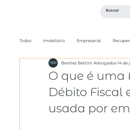
Todos
Imobiliário
Empresarial
Recupera
Benites Bettim Advogados
14 de 
Societário
Recuperação de Crédito
Tri
O que é uma 
Mercado de Capitais
Geral
Processo Ci
Débito Fiscal
usada por em