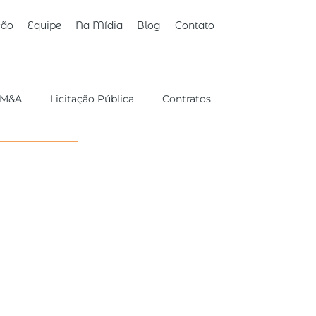
ção
Equipe
Na Mídia
Blog
Contato
M&A
Licitação Pública
Contratos
Sucessório/Familiar
Consumidor