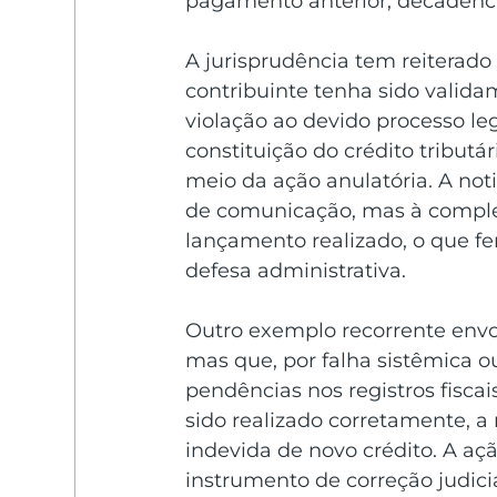
pagamento anterior, decadênci
A jurisprudência tem reiterad
contribuinte tenha sido validam
violação ao devido processo le
constituição do crédito tributári
meio da ação anulatória. A notif
de comunicação, mas à complet
lançamento realizado, o que fer
defesa administrativa. 
Outro exemplo recorrente envol
mas que, por falha sistêmica 
pendências nos registros fisca
sido realizado corretamente, a 
indevida de novo crédito. A aç
instrumento de correção judicia