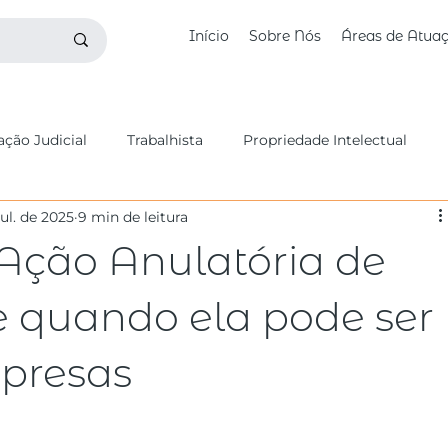
Início
Sobre Nós
Áreas de Atua
ção Judicial
Trabalhista
Propriedade Intelectual
jul. de 2025
9 min de leitura
butário
Fundos de Investimento
Digital e Startups
Ação Anulatória de
vil
Benites Bettim na Mídia
Civil
Falência
 e quando ela pode ser
presas