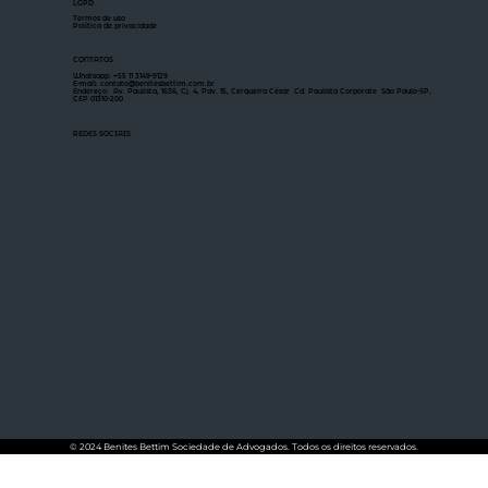
LGPD
Termos de uso
Política de privacidade
CONTATOS
Whatsapp: +55 11 3149-9129
E-mail: contato@benitesbettim.com.br
Endereço: Av. Paulista, 1636, Cj. 4, Pav. 15, Cerqueira César Cd. Paulista Corporate São Paulo-SP,
CEP 01310-200
REDES SOCIAIS
© 2024 Benites Bettim Sociedade de Advogados. Todos os direitos reservados.