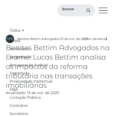
Todos
Benites Bettim Advogados
10 de out. de 2025
2 min de leitura
Todos
Benites Bettim Advogados na
Imobiliário
Exame: Lucas Bettim analisa
Empresarial
os impactos da reforma
Recuperação Judicial
Trabalhista
tributária nas transações
Propriedade Intelectual
imobiliárias
M&A
Atualizado:
13 de out. de 2025
Licitação Pública
Contratos
Societário