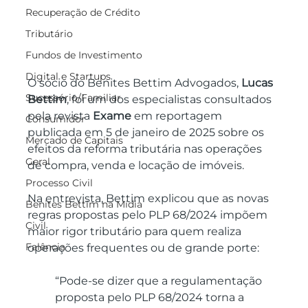
Recuperação de Crédito
Tributário
Fundos de Investimento
Digital e Startups
O sócio do Benites Bettim Advogados, 
Lucas 
Sucessório/Familiar
Bettim
, foi um dos especialistas consultados 
pela revista 
Exame
 em reportagem 
Consumidor
publicada em 5 de janeiro de 2025 sobre os 
Mercado de Capitais
efeitos da reforma tributária nas operações 
Geral
de compra, venda e locação de imóveis.
Processo Civil
Na entrevista, Bettim explicou que as novas 
Benites Bettim na Mídia
regras propostas pelo PLP 68/2024 impõem 
Civil
maior rigor tributário para quem realiza 
Falência
operações frequentes ou de grande porte: 
“Pode-se dizer que a regulamentação 
proposta pelo PLP 68/2024 torna a 