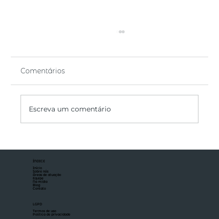
Comentários
Escreva um comentário
Drag Along: estrutura contratual
para implementação da alienação
ÍNDICE
total do capital
Início
Sobre nós
Áreas de atuação
Equipe
Na mídia
Blog
Contato
LGPD
Termos de uso
Política de privacidade