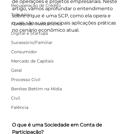
de operações e projetos empresariais. Neste 
Recuperação de Crédito
artigo, vamos aprofundar o entendimento 
Tributário
sobre o que é uma SCP, como ela opera e 
quais são suas principais aplicações práticas 
Fundos de Investimento
no cenário econômico atual.
Digital e Startups
Sucessório/Familiar
Consumidor
Mercado de Capitais
Geral
Processo Civil
Benites Bettim na Mídia
Civil
Falência
O que é uma Sociedade em Conta de 
Participação?