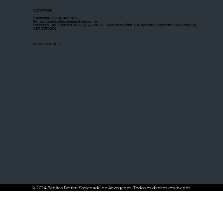
CONTATOS
Whatsapp: +55 11 3149-9129
E-mail: contato@benitesbettim.com.br
Endereço: Av. Paulista, 1636, Cj. 4, Pav. 15, Cerqueira César Cd. Paulista Corporate São Paulo-SP,
CEP 01310-200
REDES SOCIAIS
© 2024 Benites Bettim Sociedade de Advogados. Todos os direitos reservados.