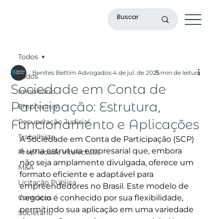
Todos
Benites Bettim Advogados
4 de jul. de 2025
5 min de leitura
Todos
Sociedade em Conta de
Imobiliário
Participação: Estrutura,
Empresarial
Funcionamento e Aplicações
Recuperação Judicial
Trabalhista
A Sociedade em Conta de Participação (SCP) 
é uma estrutura empresarial que, embora 
Propriedade Intelectual
não seja amplamente divulgada, oferece um 
M&A
formato eficiente e adaptável para 
Licitação Pública
empreendedores no Brasil. Este modelo de 
Contratos
negócio é conhecido por sua flexibilidade, 
permitindo sua aplicação em uma variedade 
Societário