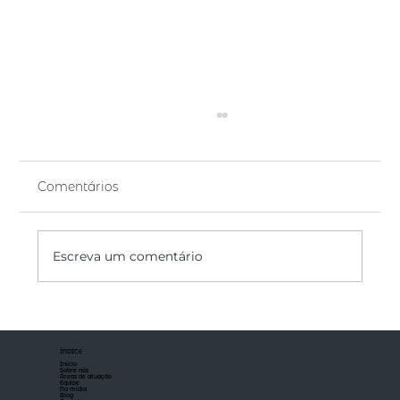
Comentários
Escreva um comentário
Segurança de Dados e Privacidade:
Implicações Jurídicas para
ÍNDICE
Empresas
Início
Sobre nós
Áreas de atuação
Equipe
Na mídia
Blog