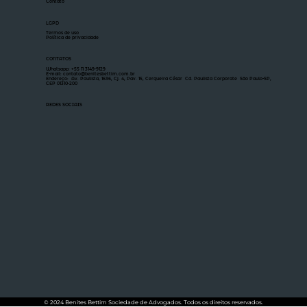
Contato
LGPD
Termos de uso
Política de privacidade
CONTATOS
Whatsapp: +55 11 3149-9129
E-mail: contato@benitesbettim.com.br
Endereço: Av. Paulista, 1636, Cj. 4, Pav. 15, Cerqueira César Cd. Paulista Corporate São Paulo-SP,
CEP 01310-200
REDES SOCIAIS
© 2024 Benites Bettim Sociedade de Advogados. Todos os direitos reservados.