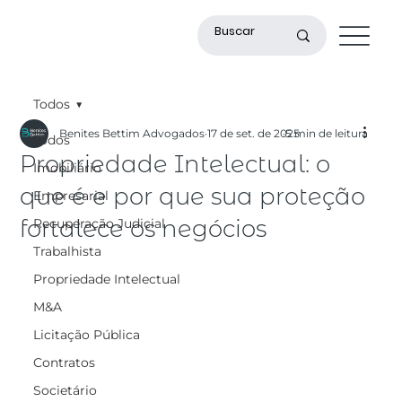
Todos
Benites Bettim Advogados
17 de set. de 2025
5 min de leitura
Todos
Propriedade Intelectual: o
Imobiliário
que é e por que sua proteção
Empresarial
fortalece os negócios
Recuperação Judicial
Trabalhista
Propriedade Intelectual
M&A
Licitação Pública
Contratos
Societário