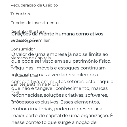
Recuperação de Crédito
Tributário
Fundos de Investimento
Digital e Startups
Criações da mente humana como ativos 
Sucessório/Familiar
estratégicos
Consumidor
O valor de uma empresa já não se limita ao 
Mercado de Capitais
que pode ser visto em seu patrimônio físico. 
Geral
Máquinas, imóveis e estoques continuam 
relevantes, mas a verdadeira diferença 
Processo Civil
competitiva, em muitos setores, está naquilo 
Benites Bettim na Mídia
que não é tangível: conhecimento, marcas 
Civil
reconhecidas, soluções criativas, softwares, 
processos exclusivos. Esses elementos, 
Falência
embora imateriais, podem representar a 
maior parte do capital de uma organização. É 
nesse contexto que surge a noção de 