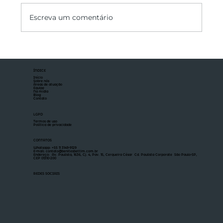
Escreva um comentário
Garantias imobiliárias: fundamentos,
modalidades e critérios de escolha
ÍNDICE
Início
Sobre nós
Áreas de atuação
Equipe
Na mídia
Blog
Contato
LGPD
Termos de uso
Política de privacidade
CONTATOS
Whatsapp: +55 11 3149-9129
E-mail: contato@benitesbettim.com.br
Endereço: Av. Paulista, 1636, Cj. 4, Pav. 15, Cerqueira César Cd. Paulista Corporate São Paulo-SP,
CEP 01310-200
REDES SOCIAIS