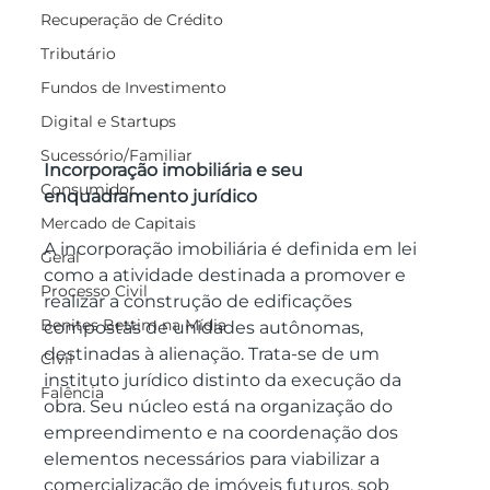
Recuperação de Crédito
Tributário
Fundos de Investimento
Digital e Startups
Sucessório/Familiar
Incorporação imobiliária e seu 
Consumidor
enquadramento jurídico
Mercado de Capitais
A incorporação imobiliária é definida em lei 
Geral
como a atividade destinada a promover e 
Processo Civil
realizar a construção de edificações 
Benites Bettim na Mídia
compostas de unidades autônomas, 
destinadas à alienação. Trata-se de um 
Civil
instituto jurídico distinto da execução da 
Falência
obra. Seu núcleo está na organização do 
empreendimento e na coordenação dos 
elementos necessários para viabilizar a 
comercialização de imóveis futuros, sob 