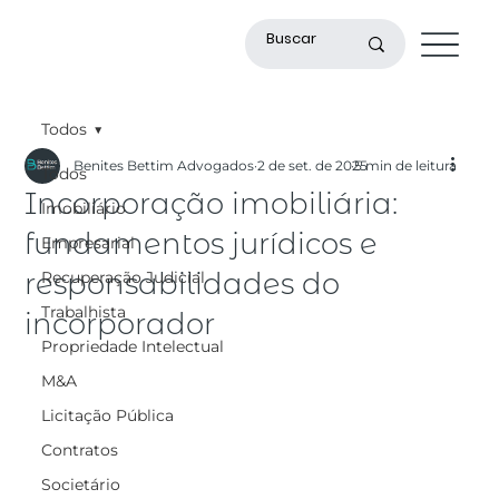
Todos
Benites Bettim Advogados
2 de set. de 2025
5 min de leitura
Todos
Incorporação imobiliária:
Imobiliário
fundamentos jurídicos e
Empresarial
responsabilidades do
Recuperação Judicial
Trabalhista
incorporador
Propriedade Intelectual
M&A
Licitação Pública
Contratos
Societário