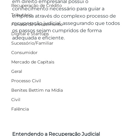
em direito empresarial possui o 
Recuperação de Crédito
conhecimento necessário para guiar a 
Tributário
empresa através do complexo processo de 
recuperação judicial, assegurando que todos 
Fundos de Investimento
os passos sejam cumpridos de forma 
Digital e Startups
adequada e eficiente.
Sucessório/Familiar
Consumidor
Mercado de Capitais
Geral
Processo Civil
Benites Bettim na Mídia
Civil
Falência
Entendendo a Recuperação Judicial