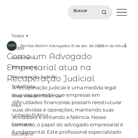
Todos
Benites Bettim Advogados
15 de abr. de 2025
4 min de leitura
Todos
Como um Advogado
Imobiliário
Empresarial atua na
Empresarial
Recuperação Judicial
Recuperação Judicial
Trabalhista
A recuperação judicial é uma medida legal 
que visa permitir que empresas em 
Propriedade Intelectual
dificuldades financeiras possam reestruturar 
M&A
suas dívidas e operações, mantendo suas 
Licitação Pública
atividades e evitando a falência. Nesse 
Contratos
contexto, o papel do advogado empresarial é 
fundamental. Este profissional especializado 
Societário