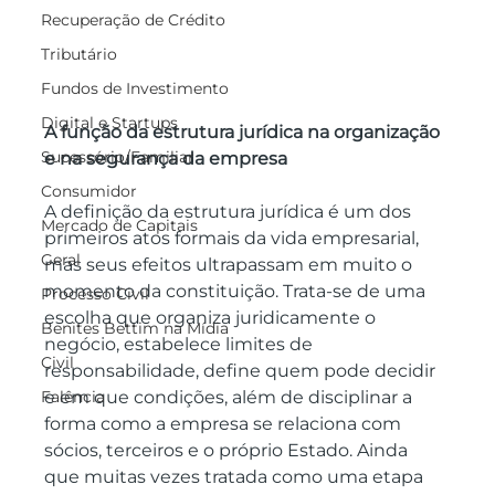
Recuperação de Crédito
Tributário
Fundos de Investimento
Digital e Startups
A função da estrutura jurídica na organização 
Sucessório/Familiar
e na segurança da empresa
Consumidor
A definição da estrutura jurídica é um dos 
Mercado de Capitais
primeiros atos formais da vida empresarial, 
Geral
mas seus efeitos ultrapassam em muito o 
momento da constituição. Trata-se de uma 
Processo Civil
escolha que organiza juridicamente o 
Benites Bettim na Mídia
negócio, estabelece limites de 
Civil
responsabilidade, define quem pode decidir 
e em que condições, além de disciplinar a 
Falência
forma como a empresa se relaciona com 
sócios, terceiros e o próprio Estado. Ainda 
que muitas vezes tratada como uma etapa 