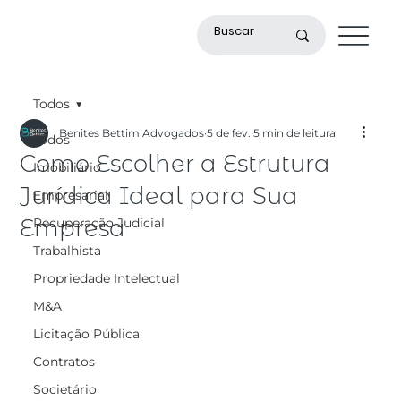
Todos
Benites Bettim Advogados
5 de fev.
5 min de leitura
Todos
Como Escolher a Estrutura
Imobiliário
Jurídica Ideal para Sua
Empresarial
Empresa
Recuperação Judicial
Trabalhista
Propriedade Intelectual
M&A
Licitação Pública
Contratos
Societário