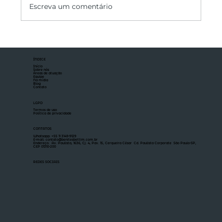
Escreva um comentário
Renegociação de Dívidas
Empresariais: Estratégias Jurídicas
ÍNDICE
Início
Sobre nós
Áreas de atuação
Equipe
Na mídia
Blog
Contato
LGPD
Termos de uso
Política de privacidade
CONTATOS
Whatsapp: +55 11 3149-9129
E-mail: contato@benitesbettim.com.br
Endereço: Av. Paulista, 1636, Cj. 4, Pav. 15, Cerqueira César Cd. Paulista Corporate São Paulo-SP,
CEP 01310-200
REDES SOCIAIS