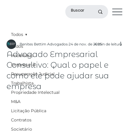
Todos
Benites Bettim Advogados
24 de nov. de 2025
4 min de leitura
Todos
Advogado Empresarial
Imobiliário
Consultivo: Qual o papel e
Empresarial
como ele pode ajudar sua
Recuperação Judicial
Trabalhista
empresa
Propriedade Intelectual
M&A
Licitação Pública
Contratos
Societário