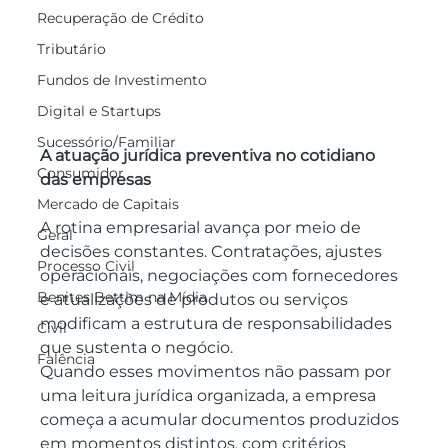
Recuperação de Crédito
Tributário
Fundos de Investimento
Digital e Startups
Sucessório/Familiar
A atuação jurídica preventiva no cotidiano 
Consumidor
das empresas
Mercado de Capitais
A rotina empresarial avança por meio de 
Geral
decisões constantes. Contratações, ajustes 
Processo Civil
operacionais, negociações com fornecedores 
Benites Bettim na Mídia
e atualizações de produtos ou serviços 
modificam a estrutura de responsabilidades 
Civil
que sustenta o negócio.
Falência
Quando esses movimentos não passam por 
uma leitura jurídica organizada, a empresa 
começa a acumular documentos produzidos 
em momentos distintos, com critérios 