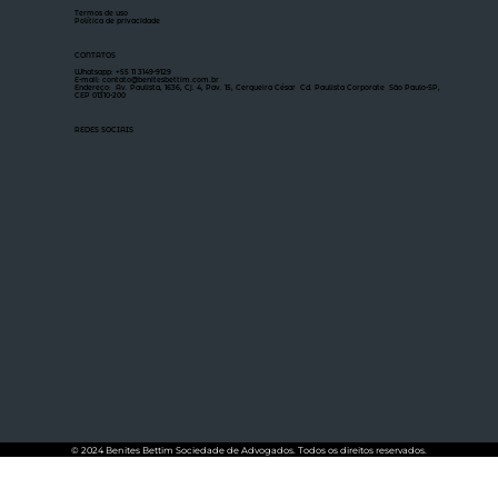
Termos de uso
Política de privacidade
CONTATOS
Whatsapp: +55 11 3149-9129
E-mail: contato@benitesbettim.com.br
Endereço: Av. Paulista, 1636, Cj. 4, Pav. 15, Cerqueira César Cd. Paulista Corporate São Paulo-SP,
CEP 01310-200
REDES SOCIAIS
© 2024 Benites Bettim Sociedade de Advogados. Todos os direitos reservados.