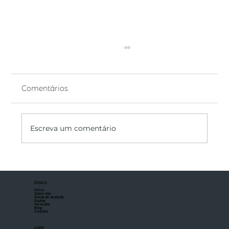
Comentários
Escreva um comentário
Checklist jurídico para empresas em
expansão
ÍNDICE
Início
Sobre nós
Áreas de atuação
Equipe
Na mídia
Blog
Contato
LGPD