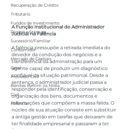
Recuperação de Crédito
Tributário
Fundos de Investimento
A Função Institucional do Administrador 
Digital e Startups
Judicial na Falência
Sucessório/Familiar
A falência pressupõe a retirada imediata do 
Consumidor
devedor da condução dos negócios e a 
Mercado de Capitais
transferência da administração para um 
Geral
agente capaz de produzir um diagnóstico 
confiável da situação patrimonial. Desde a 
Processo Civil
sentença, o administrador judicial passa a 
Benites Bettim na Mídia
responder pela identificação, conservação e 
Civil
organização dos bens, documentos e 
informações que compõem a massa falida. O 
Falência
núcleo de sua atuação consiste em substituir 
a antiga gestão em tarefas que deixaram de 
ter finalidade empresarial e passaram a ter 