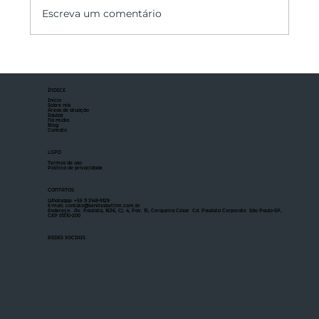
Escreva um comentário
ÍNDICE
Início
Sobre nós
Áreas de atuação
Equipe
Na mídia
Blog
Contato
LGPD
Termos de uso
Política de privacidade
CONTATOS
Whatsapp: +55 11 3149-9129
E-mail: contato@benitesbettim.com.br
Endereço: Av. Paulista, 1636, Cj. 4, Pav. 15, Cerqueira César Cd. Paulista Corporate São Paulo-SP,
CEP 01310-200
REDES SOCIAIS