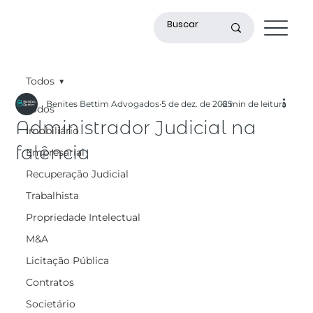
Todos
Benites Bettim Advogados
5 de dez. de 2025
6 min de leitura
Todos
Administrador Judicial na
Imobiliário
falência
Empresarial
Recuperação Judicial
Trabalhista
Propriedade Intelectual
M&A
Licitação Pública
Contratos
Societário