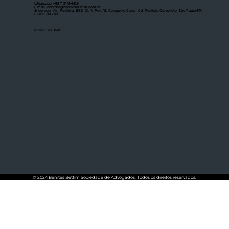
Whatsapp: +55 11 3149-9129
E-mail: contato@benitesbettim.com.br
Endereço: Av. Paulista, 1636, Cj. 4, Pav. 15, Cerqueira César Cd. Paulista Corporate São Paulo-SP,
CEP 01310-200
REDES SOCIAIS
© 2024 Benites Bettim Sociedade de Advogados. Todos os direitos reservados.