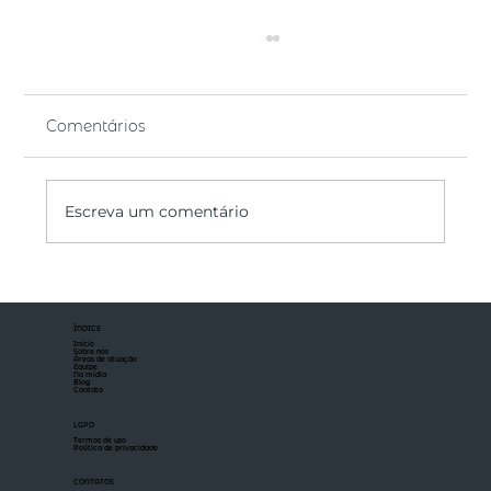
Comentários
Escreva um comentário
Aumento e redução de capital social
ÍNDICE
Início
Sobre nós
Áreas de atuação
Equipe
Na mídia
Blog
Contato
LGPD
Termos de uso
Política de privacidade
CONTATOS