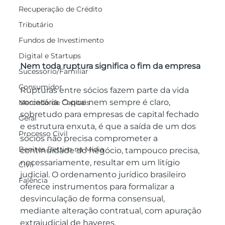
Recuperação de Crédito
Tributário
Fundos de Investimento
Digital e Startups
Nem toda ruptura significa o fim da empresa
Sucessório/Familiar
Consumidor
Rupturas entre sócios fazem parte da vida 
societária. O que nem sempre é claro, 
Mercado de Capitais
sobretudo para empresas de capital fechado 
Geral
e estrutura enxuta, é que a saída de um dos 
Processo Civil
sócios não precisa comprometer a 
Benites Bettim na Mídia
continuidade do negócio, tampouco precisa, 
necessariamente, resultar em um litígio 
Civil
judicial. O ordenamento jurídico brasileiro 
Falência
oferece instrumentos para formalizar a 
desvinculação de forma consensual, 
mediante alteração contratual, com apuração 
extrajudicial de haveres.