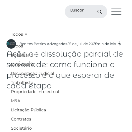
Todos
Benites Bettim Advogados
15 de jul. de 2025
9 min de leitura
Todos
Ação de dissolução parcial de
Imobiliário
sociedade: como funciona o
Empresarial
processo e o que esperar de
Recuperação Judicial
Trabalhista
cada etapa
Propriedade Intelectual
M&A
Licitação Pública
Contratos
Societário