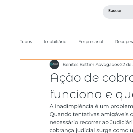
Todos
Imobiliário
Empresarial
Recupera
Benites Bettim Advogados
22 de 
Societário
Recuperação de Crédito
Tri
Ação de cobra
Mercado de Capitais
Geral
Processo Ci
funciona e qu
A inadimplência é um problema
Quando tentativas amigáveis d
necessário recorrer ao Judiciár
cobrança judicial surge como 