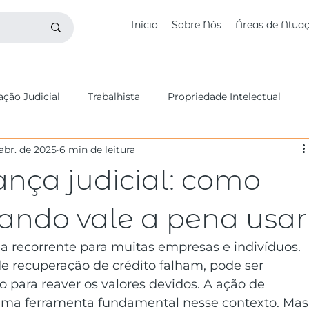
Início
Sobre Nós
Áreas de Atua
ção Judicial
Trabalhista
Propriedade Intelectual
abr. de 2025
6 min de leitura
butário
Fundos de Investimento
Digital e Startups
nça judicial: como
vil
Benites Bettim na Mídia
Civil
Falência
ando vale a pena usar
 recorrente para muitas empresas e indivíduos. 
e recuperação de crédito falham, pode ser 
io para reaver os valores devidos. A ação de 
uma ferramenta fundamental nesse contexto. Mas