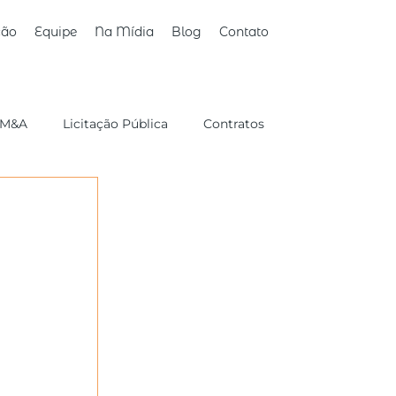
ção
Equipe
Na Mídia
Blog
Contato
M&A
Licitação Pública
Contratos
Sucessório/Familiar
Consumidor
 