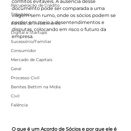
conflitos evitáveis. A ausência desse 
Recuperação de Crédito
documento pode ser comparada a uma 
Tributário
viagem sem rumo, onde os sócios podem se 
perder em meio a desentendimentos e 
Fundos de Investimento
disputas, colocando em risco o futuro da 
Digital e Startups
empresa.
Sucessório/Familiar
Consumidor
Mercado de Capitais
Geral
Processo Civil
Benites Bettim na Mídia
Civil
Falência
O que é um Acordo de Sócios e por que ele é 