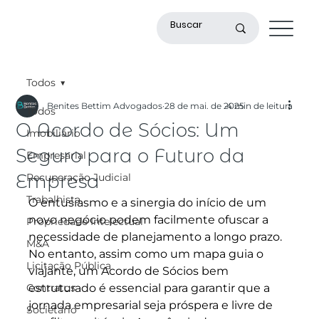
Todos
Benites Bettim Advogados
28 de mai. de 2025
4 min de leitura
Todos
O Acordo de Sócios: Um
Imobiliário
Seguro para o Futuro da
Empresarial
Empresa
Recuperação Judicial
Trabalhista
O entusiasmo e a sinergia do início de um 
novo negócio podem facilmente ofuscar a 
Propriedade Intelectual
necessidade de planejamento a longo prazo. 
M&A
No entanto, assim como um mapa guia o 
Licitação Pública
viajante, um Acordo de Sócios bem 
Contratos
estruturado é essencial para garantir que a 
jornada empresarial seja próspera e livre de 
Societário