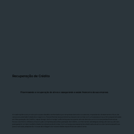
Recuperação de Crédito
Maximizando a recuperação de ativos e assegurando a saúde financeira da sua empresa.
A inadimplência é um dos principais desafios enfrentados por empresas de todos os setores, impactando diretamente o fluxo de
caixa e a sustentabilidade dos negócios. Para enfrentar esse problema, é essencial contar com uma assessoria jurídica especializada
em Recuperação de Crédito, capaz de agir de forma ágil e eficiente para recuperar valores devidos e minimizar perdas financeiras.
Nosso escritório oferece uma solução completa para a Recuperação de Crédito, combinando estratégias extrajudiciais e judiciais
para garantir a máxima efetividade na cobrança de dívidas. Com uma equipe experiente e dedicada, atuamos de maneira assertiva e
personalizada, adaptando nossas abordagens às necessidades específicas de cada cliente.