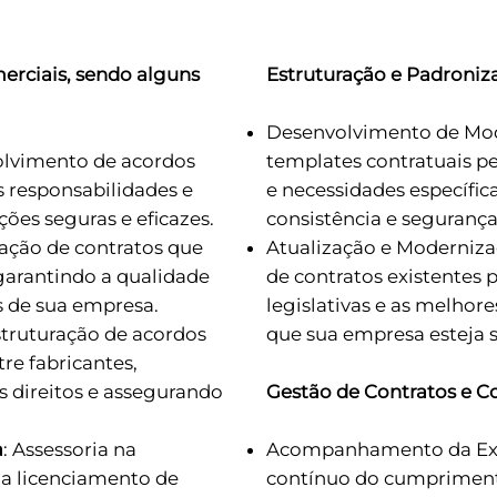
erciais, sendo alguns
Estruturação e Padroniz
Desenvolvimento de Mode
olvimento de acordos
templates contratuais p
s responsabilidades e
e necessidades específic
ções seguras e eficazes.
consistência e segurança 
iação de contratos que
Atualização e Modernizaç
garantindo a qualidade
de contratos existentes
es de sua empresa.
legislativas e as melhor
struturação de acordos
que sua empresa esteja 
re fabricantes,
s direitos e assegurando
Gestão de Contratos e C
a
: Assessoria na
Acompanhamento da Exe
 a licenciamento de
contínuo do cumprimento