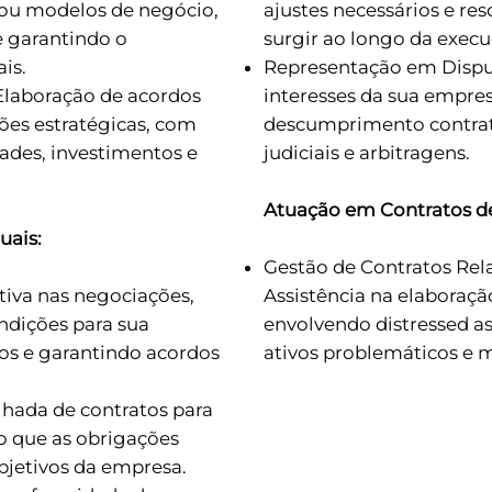
s ou modelos de negócio,
ajustes necessários e re
e garantindo o
surgir ao longo da execu
is.
Representação em Disput
 Elaboração de acordos
interesses da sua empre
es estratégicas, com
descumprimento contrat
ades, investimentos e
judiciais e arbitragens.
Atuação em Contratos de
uais:
Gestão de Contratos Rel
ativa nas negociações,
Assistência na elaboraçã
ndições para sua
envolvendo distressed as
tos e garantindo acordos
ativos problemáticos e mi
alhada de contratos para
do que as obrigações
bjetivos da empresa.