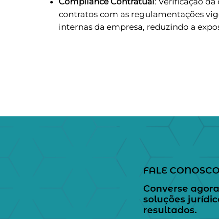
Compliance Contratual
: Verificação d
contratos com as regulamentações vige
internas da empresa, reduzindo a exposi
FALE CONOSC
Converse agora
soluções jurídi
resultados.