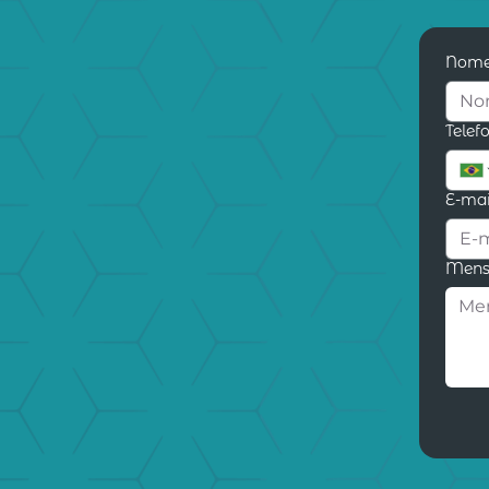
Nom
Telef
E-mai
Men