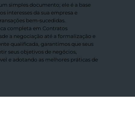
um simples documento; ele é a base
 os interesses da sua empresa e
 transações bem-sucedidas.
dica completa em Contratos
de a negociação até a formalização e
te qualificada, garantimos que seus
tir seus objetivos de negócios,
vel e adotando as melhores práticas de