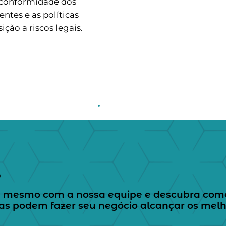
a conformidade dos
ntes e as políticas
ção a riscos legais.
O
 mesmo com a nossa equipe e descubra com
cas podem fazer seu negócio alcançar os mel