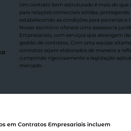
Um contrato bem estruturado é mais do que 
para relações comerciais sólidas, protegendo
estabelecendo as condições para parcerias e
Nosso escritório oferece uma assessoria jurí
Empresariais, com serviços que abrangem des
gestão de contratos. Com uma equipe altamen
contratos sejam elaborados de maneira a refle
ca
cumprindo rigorosamente a legislação aplicá
mercado.
ços em Contratos Empresariais incluem