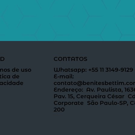
PD
CONTATOS
mos de uso
Whatsapp: +55 11 3149-9129
tica de
E-mail:
vacidade
contato@benitesbettim.co
Endereço: Av. Paulista, 1636,
Pav. 15, Cerqueira César Cd
Corporate São Paulo-SP, C
200