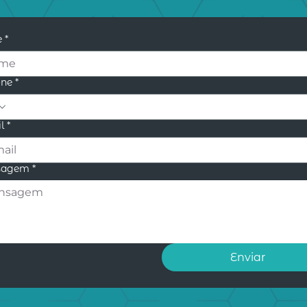
e
*
one
*
l
*
sagem
*
Enviar