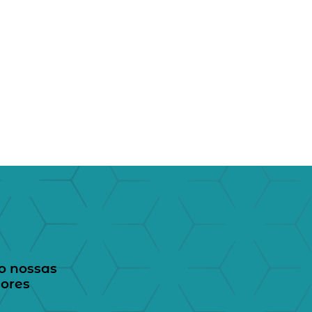
o nossas
hores