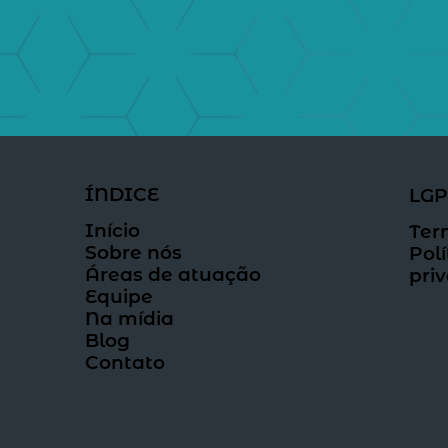
ÍNDICE
LG
Início
Ter
Sobre nós
Polí
Áreas de atuação
pri
Equipe
Na mídia
Blog
Contato