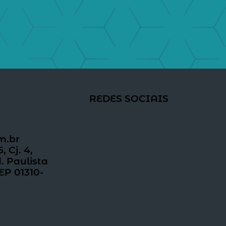
REDES SOCIAIS
m.br
 Cj. 4,
. Paulista
EP 01310-