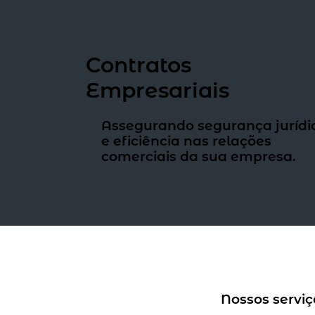
Contratos
Empresariais
Assegurando segurança jurídi
e eficiência nas relações
comerciais da sua empresa.
Nossos servi