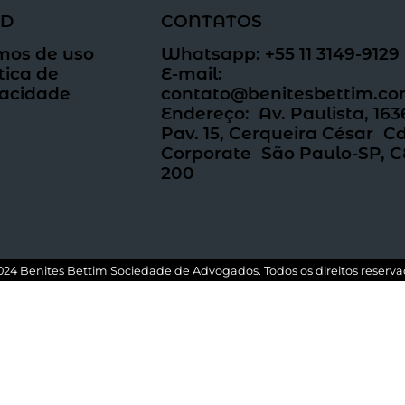
PD
CONTATOS
mos de uso
Whatsapp: +55 11 3149-9129
tica de
E-mail:
vacidade
contato@benitesbettim.co
Endereço: Av. Paulista, 1636,
Pav. 15, Cerqueira César Cd
Corporate São Paulo-SP, C
200
024 Benites Bettim Sociedade de Advogados. Todos os direitos reserva