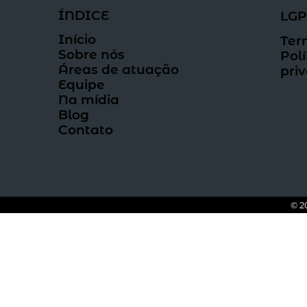
ÍNDICE
LG
Início
Ter
Sobre nós
Polí
Áreas de atuação
pri
Equipe
Na mídia
Blog
Contato
© 2