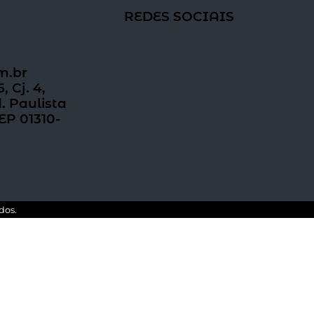
REDES SOCIAIS
m.br
 Cj. 4,
. Paulista
EP 01310-
dos.