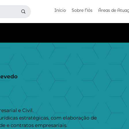
Início
Sobre Nós
Áreas de Atua
ADVOGADA
zevedo
arial e Civil.
rídicas estratégicas, com elaboração de
de e contratos empresariais.