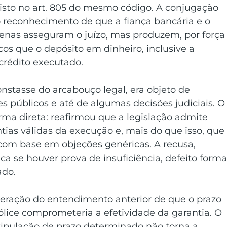
isto no art. 805 do mesmo código. A conjugação 
o reconhecimento de que a fiança bancária e o 
penas asseguram o juízo, mas produzem, por força
icos que o depósito em dinheiro, inclusive a 
crédito executado. 
nstasse do arcabouço legal, era objeto de 
es públicos e até de algumas decisões judiciais. O
rma direta: reafirmou que a legislação admite 
as válidas da execução e, mais do que isso, que
com base em objeções genéricas. A recusa, 
ica se houver prova de insuficiência, defeito forma
ado. 
peração do entendimento anterior de que o prazo 
ólice comprometeria a efetividade da garantia. O 
ipulação de prazo determinado não torna a 