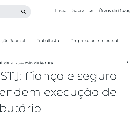
Início
Sobre Nós
Áreas de Atua
ção Judicial
Trabalhista
Propriedade Intelectual
ul. de 2025
4 min de leitura
butário
Fundos de Investimento
Digital e Startups
STJ: Fiança e seguro
vil
Benites Bettim na Mídia
Civil
Falência
pendem execução de
ibutário