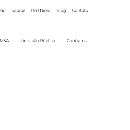
ção
Equipe
Na Mídia
Blog
Contato
M&A
Licitação Pública
Contratos
Sucessório/Familiar
Consumidor