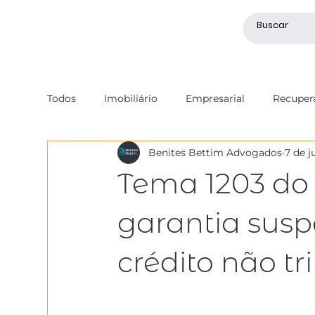
Todos
Imobiliário
Empresarial
Recupera
Benites Bettim Advogados
7 de j
Societário
Recuperação de Crédito
Tri
Tema 1203 do 
Mercado de Capitais
Geral
Processo Ci
garantia sus
crédito não tr