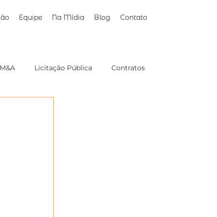
ção
Equipe
Na Mídia
Blog
Contato
M&A
Licitação Pública
Contratos
Sucessório/Familiar
Consumidor