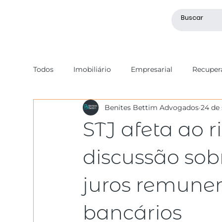
Todos
Imobiliário
Empresarial
Recupera
Benites Bettim Advogados
24 de 
Societário
Recuperação de Crédito
Tri
STJ afeta ao ri
Mercado de Capitais
Geral
Processo Ci
discussão sob
juros remuner
bancários