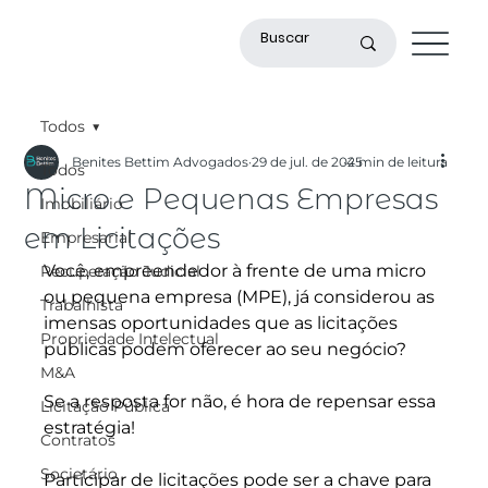
Todos
Benites Bettim Advogados
29 de jul. de 2025
4 min de leitura
Todos
Micro e Pequenas Empresas
Imobiliário
em Licitações
Empresarial
Você, empreendedor à frente de uma micro 
Recuperação Judicial
ou pequena empresa (MPE), já considerou as 
Trabalhista
imensas oportunidades que as licitações 
Propriedade Intelectual
públicas podem oferecer ao seu negócio? 
M&A
Se a resposta for não, é hora de repensar essa 
Licitação Pública
estratégia! 
Contratos
Societário
Participar de licitações pode ser a chave para 