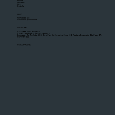
Equipe
Na mídia
Blog
Contato
LGPD
Termos de uso
Política de privacidade
CONTATOS
Whatsapp: +55 11 3149-9129
E-mail: contato@benitesbettim.com.br
Endereço: Av. Paulista, 1636, Cj. 4, Pav. 15, Cerqueira César Cd. Paulista Corporate São Paulo-SP,
CEP 01310-200
REDES SOCIAIS