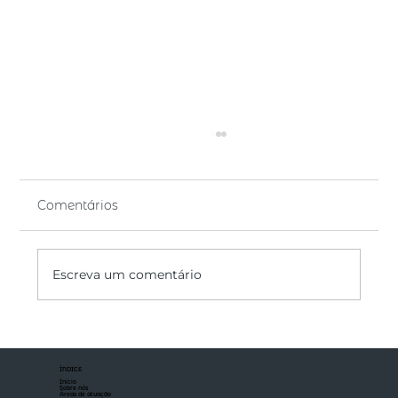
Comentários
Escreva um comentário
Participação em Licitações Públicas:
Uma Oportunidade de Crescimento
ÍNDICE
para Sua Empresa
Início
Sobre nós
Áreas de atuação