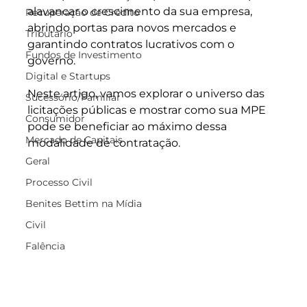
alavancar o crescimento da sua empresa, 
Recuperação de Crédito
abrindo portas para novos mercados e 
Tributário
garantindo contratos lucrativos com o 
Fundos de Investimento
governo.
Digital e Startups
Neste artigo, vamos explorar o universo das 
Sucessório/Familiar
licitações públicas e mostrar como sua MPE 
Consumidor
pode se beneficiar ao máximo dessa 
Mercado de Capitais
modalidade de contratação.
Geral
Processo Civil
Benites Bettim na Mídia
Civil
Falência