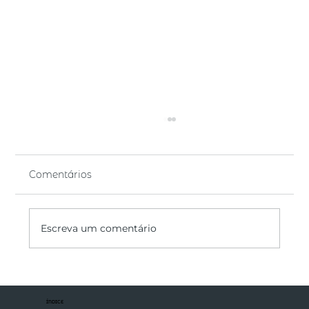
Comentários
Escreva um comentário
Benites Bettim Advogados na IstoÉ
Dinheiro: Renan Dutra explica como
ÍNDICE