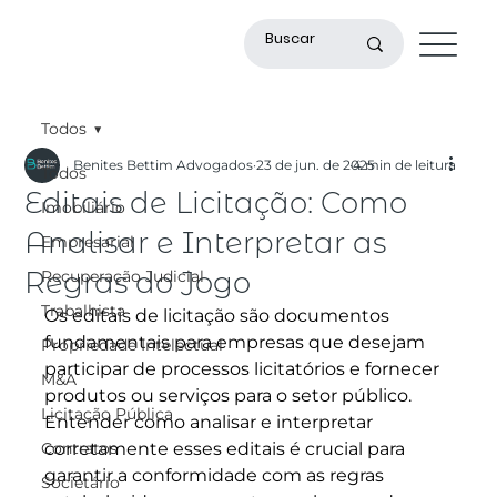
Todos
Benites Bettim Advogados
23 de jun. de 2025
4 min de leitura
Todos
Editais de Licitação: Como
Imobiliário
Analisar e Interpretar as
Empresarial
Regras do Jogo
Recuperação Judicial
Trabalhista
Os editais de licitação são documentos 
fundamentais para empresas que desejam 
Propriedade Intelectual
participar de processos licitatórios e fornecer 
M&A
produtos ou serviços para o setor público. 
Licitação Pública
Entender como analisar e interpretar 
Contratos
corretamente esses editais é crucial para 
garantir a conformidade com as regras 
Societário