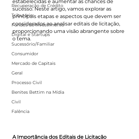
estabelecidas e aumentar as chances de 
Recuperação de Crédito
sucesso. Neste artigo, vamos explorar as 
Tributário
principais etapas e aspectos que devem ser 
considerados ao analisar editais de licitação, 
Fundos de Investimento
proporcionando uma visão abrangente sobre 
Digital e Startups
o tema.
Sucessório/Familiar
Consumidor
Mercado de Capitais
Geral
Processo Civil
Benites Bettim na Mídia
Civil
Falência
A Importância dos Editais de Licitação