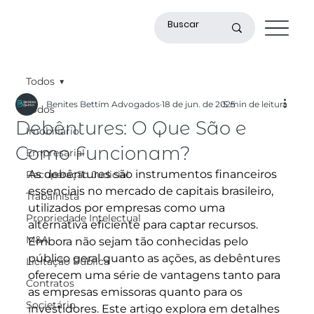
Todos
Benites Bettim Advogados
18 de jun. de 2025
5 min de leitura
Todos
Debêntures: O Que São e
Imobiliário
Como Funcionam?
Empresarial
As debêntures são instrumentos financeiros 
Recuperação Judicial
essenciais no mercado de capitais brasileiro, 
Trabalhista
utilizados por empresas como uma 
Propriedade Intelectual
alternativa eficiente para captar recursos. 
M&A
Embora não sejam tão conhecidas pelo 
público geral quanto as ações, as debêntures 
Licitação Pública
oferecem uma série de vantagens tanto para 
Contratos
as empresas emissoras quanto para os 
Societário
investidores. Este artigo explora em detalhes 