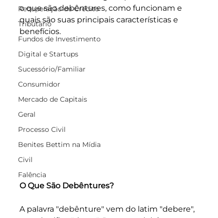
o que são debêntures, como funcionam e 
Recuperação de Crédito
quais são suas principais características e 
Tributário
benefícios.
Fundos de Investimento
Digital e Startups
Sucessório/Familiar
Consumidor
Mercado de Capitais
Geral
Processo Civil
Benites Bettim na Mídia
Civil
Falência
O Que São Debêntures?
A palavra "debênture" vem do latim "debere", 