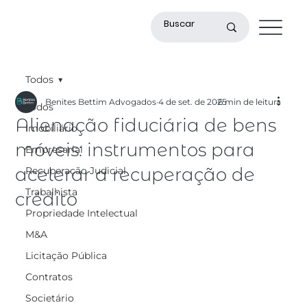
Todos
Benites Bettim Advogados
4 de set. de 2025
6 min de leitura
Todos
Alienação fiduciária de bens
Imobiliário
móveis: instrumentos para
Empresarial
acelerar a recuperação de
Recuperação Judicial
Trabalhista
crédito
Propriedade Intelectual
M&A
Licitação Pública
Contratos
Societário