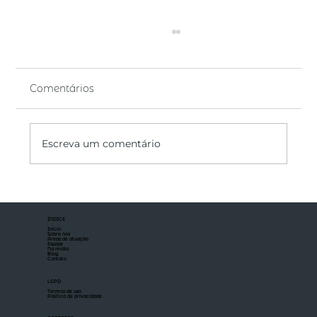
Comentários
Escreva um comentário
Impenhorabilidade de Bens: quais
bens do devedor são protegidos por
ÍNDICE
lei e não podem ser penhorados.
Início
Sobre nós
Áreas de atuação
Equipe
Na mídia
Blog
Contato
LGPD
Termos de uso
Política de privacidade