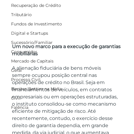
Recuperação de Crédito
Tributário
Fundos de Investimento
Digital e Startups
Sucessório/Familiar
Um novo marco para a execução de garantias 
Consumidor
mobiliárias
Mercado de Capitais
A alienação fiduciária de bens móveis 
Geral
sempre ocupou posição central nas 
Processo Civil
operações de crédito no Brasil. Seja em 
Benites Bettim na Mídia
financiamentos de veículos, em contratos 
empresariais ou em operações estruturadas, 
Civil
o instituto consolidou-se como mecanismo 
Falência
eficiente de mitigação de risco. Até 
recentemente, contudo, o exercício desse 
direito de garantia dependia, em grande 
medida, da via judicial, o que aumentava 