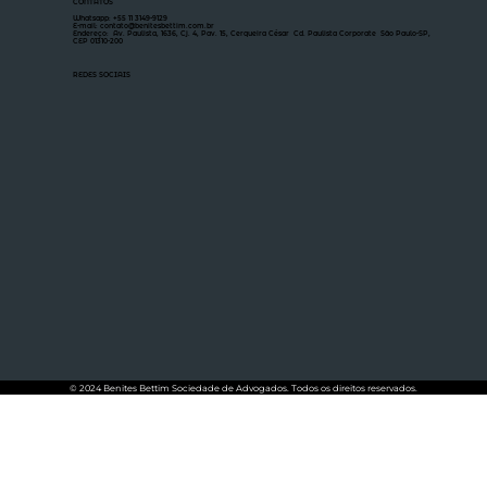
CONTATOS
Whatsapp: +55 11 3149-9129
E-mail: contato@benitesbettim.com.br
Endereço: Av. Paulista, 1636, Cj. 4, Pav. 15, Cerqueira César Cd. Paulista Corporate São Paulo-SP,
CEP 01310-200
REDES SOCIAIS
© 2024 Benites Bettim Sociedade de Advogados. Todos os direitos reservados.